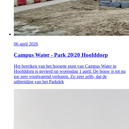
06 april 2026
Campus Water - Park 20|20 Hoofddorp
Het bereiken van het hoogste punt van Campus Water in
Hoofddorp is gevierd op woensdag 1 april. De bouw is tot nu
toe zeer voortvarend verlopen. Zo zeer zelfs, dat de
uitbreiding van het Parkdek