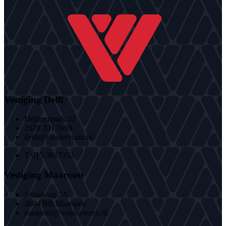
Vestiging Delft
Delftechpark 32
2628 XH Delft
delft@vandervorm.nl
T 015-3617353
Vestiging Maarssen
Straatweg 2A
3604 BB Maarssen
maarssen@vandervorm.nl