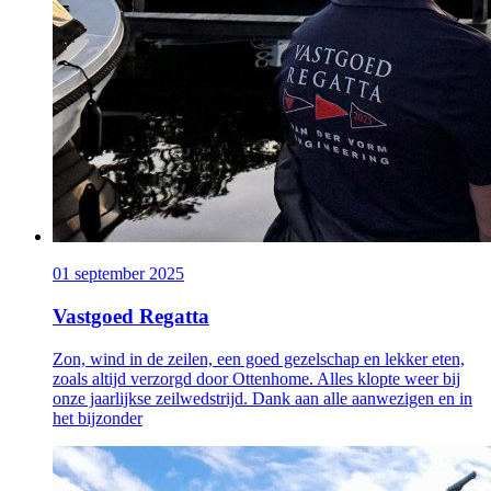
01 september 2025
Vastgoed Regatta
Zon, wind in de zeilen, een goed gezelschap en lekker eten,
zoals altijd verzorgd door Ottenhome. Alles klopte weer bij
onze jaarlijkse zeilwedstrijd. Dank aan alle aanwezigen en in
het bijzonder