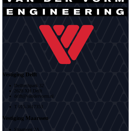
Vestiging Delft
Delftechpark 32
2628 XH Delft
delft@vandervorm.nl
T 015-3617353
Vestiging Maarssen
Straatweg 2A