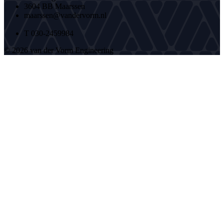
3604 BB Maarssen
maarssen@vandervorm.nl
T 030-2459984
© 2026 van der Vorm Engineering