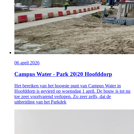
06 april 2026
Campus Water - Park 20|20 Hoofddorp
Het bereiken van het hoogste punt van Campus Water in
Hoofddorp is gevierd op woensdag 1 april. De bouw is tot nu
toe zeer voortvarend verlopen. Zo zeer zelfs, dat de
uitbreiding van het Parkdek