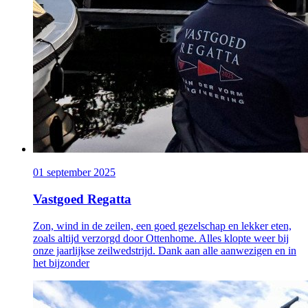
01 september 2025
Vastgoed Regatta
Zon, wind in de zeilen, een goed gezelschap en lekker eten,
zoals altijd verzorgd door Ottenhome. Alles klopte weer bij
onze jaarlijkse zeilwedstrijd. Dank aan alle aanwezigen en in
het bijzonder