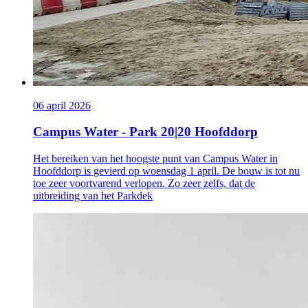
06 april 2026
Campus Water - Park 20|20 Hoofddorp
Het bereiken van het hoogste punt van Campus Water in
Hoofddorp is gevierd op woensdag 1 april. De bouw is tot nu
toe zeer voortvarend verlopen. Zo zeer zelfs, dat de
uitbreiding van het Parkdek