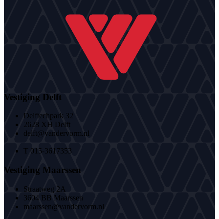
Vestiging Delft
Delftechpark 32
2628 XH Delft
delft@vandervorm.nl
T 015-3617353
Vestiging Maarssen
Straatweg 2A
3604 BB Maarssen
maarssen@vandervorm.nl