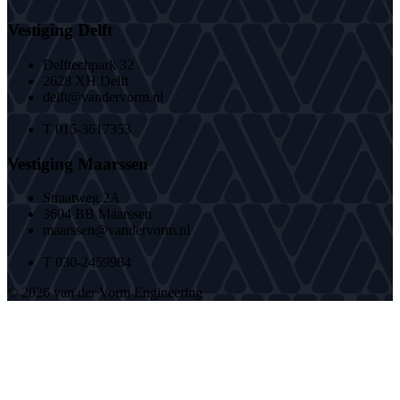
Vestiging Delft
Delftechpark 32
2628 XH Delft
delft@vandervorm.nl
T 015-3617353
Vestiging Maarssen
Straatweg 2A
3604 BB Maarssen
maarssen@vandervorm.nl
T 030-2459984
© 2026 van der Vorm Engineering