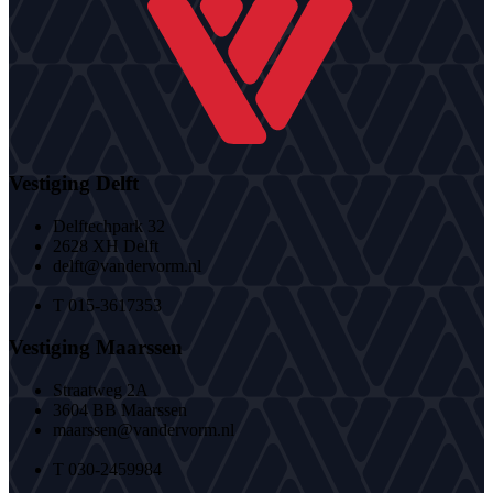
Vestiging Delft
Delftechpark 32
2628 XH Delft
delft@vandervorm.nl
T 015-3617353
Vestiging Maarssen
Straatweg 2A
3604 BB Maarssen
maarssen@vandervorm.nl
T 030-2459984